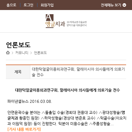
전체메뉴 보기
홈으로
로그인
회원가입
언론보도
커뮤니티
언론보도
>
>
대한턱얼굴미용외과연구회, 말레이시아 의사들에게 의료기
제목
술 전수
대한턱얼굴미용외과연구회, 말레이시아 의사들에게 의료기술 전수
파이낸셜뉴스
2016.03.08.
안면윤곽수술 분야는 △돌출입 수술(경희대 권용대 교수) △광대성형술(
앵
글치과
황종민 원장) △하악성형술(경상대 변준호 교수) △턱끝수술(이오치
과 이원덕 원장) 등이 진행한다. 턱분야 미용수술은 △주름성형술...
[기사 내용 바로가기]